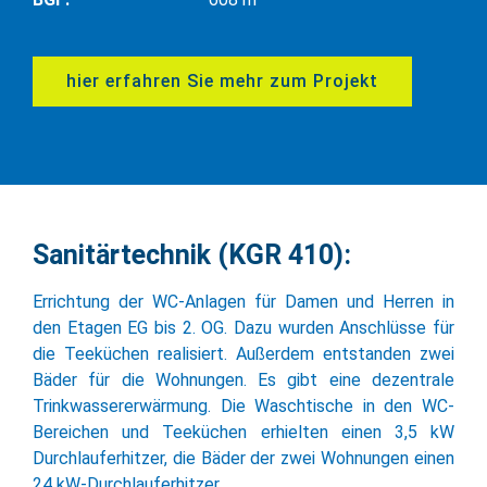
hier erfahren Sie mehr zum Projekt
Sanitärtechnik (KGR 410):
Errichtung der WC-Anlagen für Damen und Herren in
den Etagen EG bis 2. OG. Dazu wurden Anschlüsse für
die Teeküchen realisiert. Außerdem entstanden zwei
Bäder für die Wohnungen. Es gibt eine dezentrale
Trinkwassererwärmung. Die Waschtische in den WC-
Bereichen und Teeküchen erhielten einen 3,5 kW
Durchlauferhitzer, die Bäder der zwei Wohnungen einen
24 kW-Durchlauferhitzer.